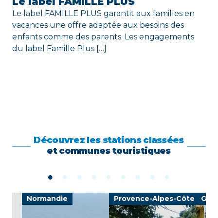
Le label FAMILLE PLUS
Le label FAMILLE PLUS garantit aux familles en
vacances une offre adaptée aux besoins des
enfants comme des parents. Les engagements
du label Famille Plus […]
Découvrez les stations classées
et communes touristiques
Normandie
Provence-Alpes-Côte d'Azu
Gran