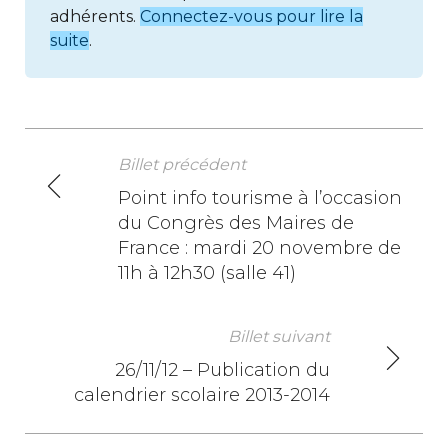
adhérents.
Connectez-vous pour lire la
suite
.
Billet précédent
N
Point info tourisme à l’occasion
du Congrès des Maires de
a
France : mardi 20 novembre de
v
11h à 12h30 (salle 41)
i
Billet suivant
g
26/11/12 – Publication du
a
calendrier scolaire 2013-2014
t