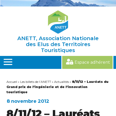
Skip
to
content
ANETT, Association Nationale
des Elus des Territoires
Touristiques
Espace adhérent
MENU
Accueil
»
Les billets de l’ANETT
»
Actualités
»
8/11/12 – Lauréats du
Grand prix de l’ingénierie et de l’innovation
touristique
8 novembre 2012
8/11/12 – Lauréats