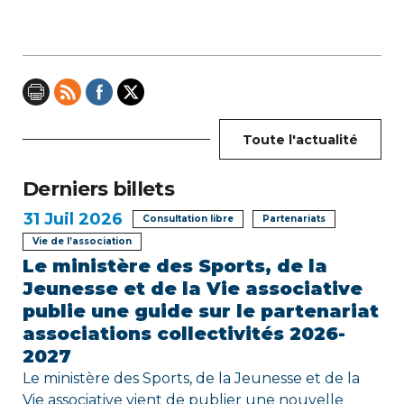
i
o
n
d
Toute l'actualité
e
Derniers billets
l
31
Juil 2026
Consultation libre
Partenariats
’
Vie de l’association
Le ministère des Sports, de la
a
Jeunesse et de la Vie associative
r
publie une guide sur le partenariat
associations collectivités 2026-
t
2027
i
Le ministère des Sports, de la Jeunesse et de la
Vie associative vient de publier une nouvelle