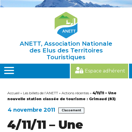
Skip
to
content
ANETT, Association Nationale
des Elus des Territoires
Touristiques
Espace adhérent
MENU
Accueil
»
Les billets de l’ANETT
»
Actions récentes
»
4/11/11 – Une
nouvelle station classée de tourisme : Grimaud (83)
4 novembre 2011
Classement
4/11/11 – Une