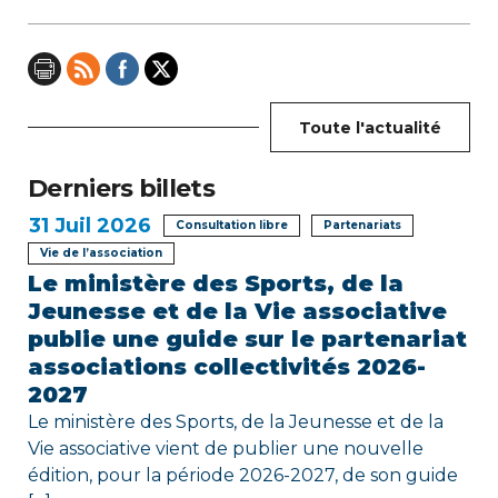
o
n
d
Toute l'actualité
e
Derniers billets
l
31
Juil 2026
Consultation libre
Partenariats
’
Vie de l’association
Le ministère des Sports, de la
a
Jeunesse et de la Vie associative
r
publie une guide sur le partenariat
associations collectivités 2026-
t
2027
i
Le ministère des Sports, de la Jeunesse et de la
Vie associative vient de publier une nouvelle
c
édition, pour la période 2026-2027, de son guide