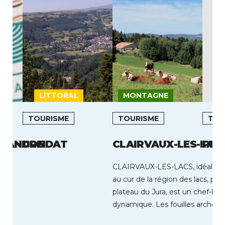
LITTORAL
MONTAGNE
I
TOURISME
TOURISME
TOU
L ANDRE
CONDAT
CLAIRVAUX-LES-LAC
PLO
CLAIRVAUX-LES-LACS, idéaleme
au cur de la région des lacs, pre
plateau du Jura, est un chef-lie
dynamique. Les fouilles archéol
ont permis […]