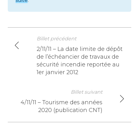
suite
.
Billet précédent
N
2/11/11 – La date limite de dépôt
de l’échéancier de travaux de
a
sécurité incendie reportée au
v
1er janvier 2012
i
Billet suivant
g
4/11/11 – Tourisme des années
a
2020 (publication CNT)
t
i