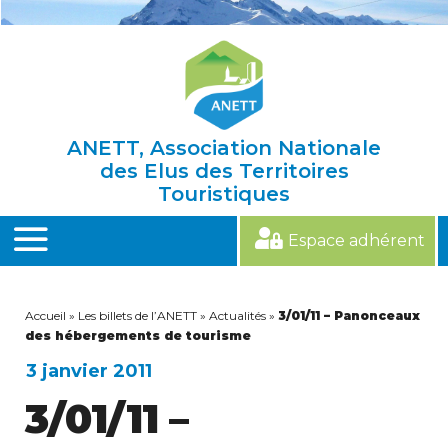
Skip
to
content
ANETT, Association Nationale
des Elus des Territoires
Touristiques
Espace adhérent
MENU
Accueil
»
Les billets de l’ANETT
»
Actualités
»
3/01/11 – Panonceaux
des hébergements de tourisme
3 janvier 2011
3/01/11 –