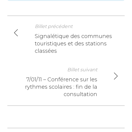
Billet précédent
N
Signalétique des communes
touristiques et des stations
a
classées
v
i
Billet suivant
7/01/11 – Conférence sur les
g
rythmes scolaires : fin de la
a
consultation
t
i
o