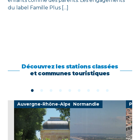
enfants comme des parents. Les engagements
du label Famille Plus […]
Découvrez les stations classées
et communes touristiques
e
Auvergne-Rhône-Alpes
Normandie
Prov