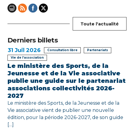
n
d
Toute l'actualité
e
Derniers billets
l
31
Juil 2026
Consultation libre
Partenariats
’
Vie de l’association
Le ministère des Sports, de la
a
Jeunesse et de la Vie associative
r
publie une guide sur le partenariat
associations collectivités 2026-
t
2027
i
Le ministère des Sports, de la Jeunesse et de la
Vie associative vient de publier une nouvelle
c
édition, pour la période 2026-2027, de son guide
[…]
l