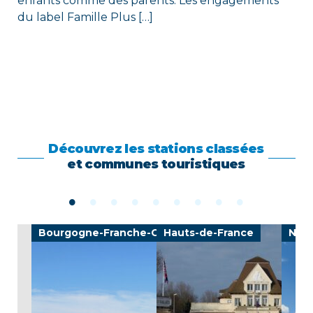
enfants comme des parents. Les engagements
du label Famille Plus […]
Découvrez les stations classées
et communes touristiques
e
Bourgogne-Franche-Comté
Hauts-de-France
Nouv