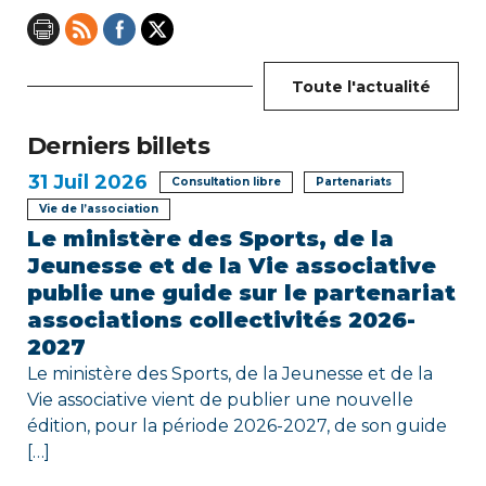
n
d
Toute l'actualité
e
Derniers billets
l
31
Juil 2026
Consultation libre
Partenariats
’
Vie de l’association
Le ministère des Sports, de la
a
Jeunesse et de la Vie associative
r
publie une guide sur le partenariat
associations collectivités 2026-
t
2027
i
Le ministère des Sports, de la Jeunesse et de la
Vie associative vient de publier une nouvelle
c
édition, pour la période 2026-2027, de son guide
[…]
l