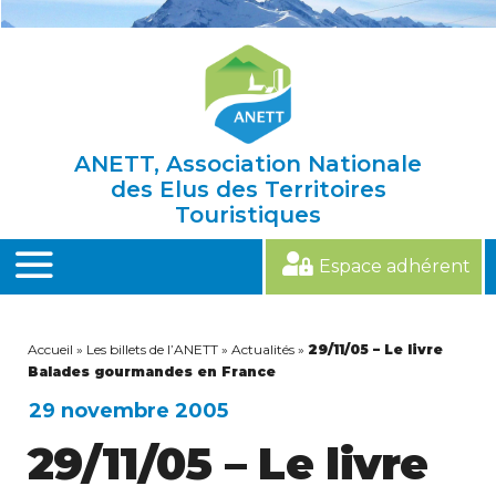
Skip
to
content
ANETT, Association Nationale
des Elus des Territoires
Touristiques
Espace adhérent
MENU
Accueil
»
Les billets de l’ANETT
»
Actualités
»
29/11/05 – Le livre
Balades gourmandes en France
29 novembre 2005
29/11/05 – Le livre