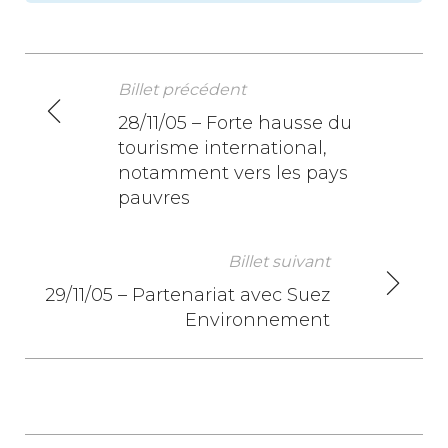
Billet précédent
N
28/11/05 – Forte hausse du
tourisme international,
a
notamment vers les pays
v
pauvres
i
Billet suivant
g
29/11/05 – Partenariat avec Suez
a
Environnement
t
i
o