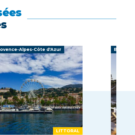
sées
es
rovence-Alpes-Côte d'Azur
Bretagn
LITTORAL