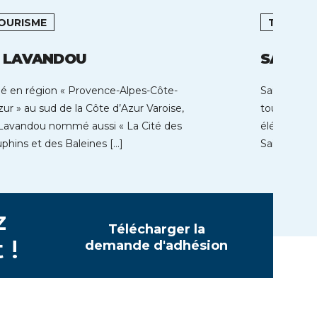
OURISME
TOURISM
E LAVANDOU
SAINT 
ué en région « Provence-Alpes-Côte-
Saint-Quay-
zur » au sud de la Côte d’Azur Varoise,
touristique
Lavandou nommé aussi « La Cité des
éléments ide
phins et des Baleines […]
Saint-Quay-
balnéaire s
z
Télécharger la
 !
demande d'adhésion