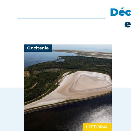
Déc
e
Occitanie
LITTORAL