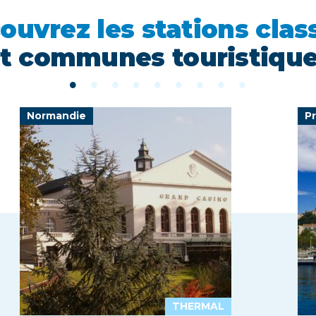
ouvrez les stations clas
t communes touristiqu
Normandie
P
THERMAL