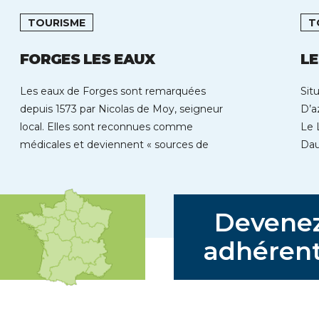
TOURISME
T
FORGES LES EAUX
L
Les eaux de Forges sont remarquées
Sit
depuis 1573 par Nicolas de Moy, seigneur
D’a
local. Elles sont reconnues comme
Le 
médicales et deviennent « sources de
Dau
jouvence […]
Devene
adhérent