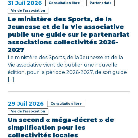
31
Juil 2026
l
Consultation libre
Partenariats
Vie de l’association
’
Le ministère des Sports, de la
Jeunesse et de la Vie associative
a
publie une guide sur le partenariat
r
associations collectivités 2026-
2027
t
Le ministère des Sports, de la Jeunesse et de la
i
Vie associative vient de publier une nouvelle
édition, pour la période 2026-2027, de son guide
c
[…]
l
e
29
Juil 2026
Consultation libre
Vie de l’association
Un second « méga-décret » de
simplification pour les
collectivités locales