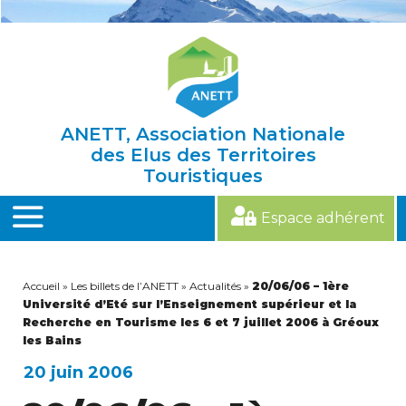
Skip
to
content
ANETT, Association Nationale
des Elus des Territoires
Touristiques
Espace adhérent
MENU
Accueil
»
Les billets de l’ANETT
»
Actualités
»
20/06/06 – 1ère
Université d’Eté sur l’Enseignement supérieur et la
Recherche en Tourisme les 6 et 7 juillet 2006 à Gréoux
les Bains
20 juin 2006