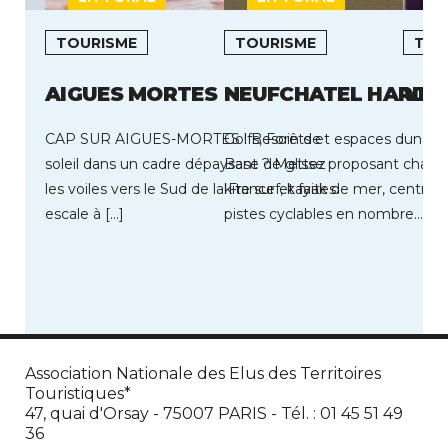
TOURISME
TOURISME
TOU
AIGUES MORTES
NEUFCHATEL HARDE
VIC
CAP SUR AIGUES-MORTES ! Besoin de
Golfs, Forêts et espaces dunaire
soleil dans un cadre dépaysant ? Mettez
Base de glisse proposant char à v
les voiles vers le Sud de la France et faites
kite surf, kayak de mer, centre 
escale à […]
pistes cyclables en nombre… […]
Association Nationale des Elus des Territoires
Touristiques*
47, quai d'Orsay - 75007 PARIS - Tél. : 01 45 51 49
36