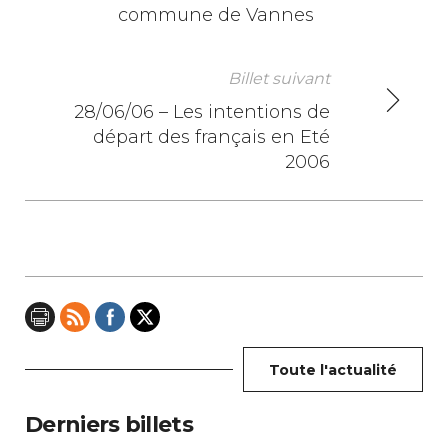
commune de Vannes
a
v
Billet suivant
i
28/06/06 – Les intentions de
départ des français en Eté
g
2006
a
t
i
o
n
Toute l'actualité
d
e
Derniers billets