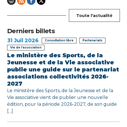
n
Toute l'actualité
d
e
Derniers billets
31
Juil 2026
l
Consultation libre
Partenariats
Vie de l’association
’
Le ministère des Sports, de la
Jeunesse et de la Vie associative
a
publie une guide sur le partenariat
r
associations collectivités 2026-
2027
t
Le ministère des Sports, de la Jeunesse et de la
i
Vie associative vient de publier une nouvelle
édition, pour la période 2026-2027, de son guide
c
[…]
l