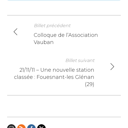
Billet précédent
N
Colloque de l’Association
Vauban
a
v
Billet suivant
i
21/11/11 – Une nouvelle station
classée : Fouesnant-les Glénan
g
(29)
a
t
i
o