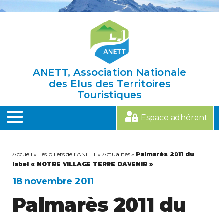
Skip
to
content
ANETT, Association Nationale
des Elus des Territoires
Touristiques
Espace adhérent
MENU
Accueil
»
Les billets de l’ANETT
»
Actualités
»
Palmarès 2011 du
label « NOTRE VILLAGE TERRE DAVENIR »
18 novembre 2011
Palmarès 2011 du