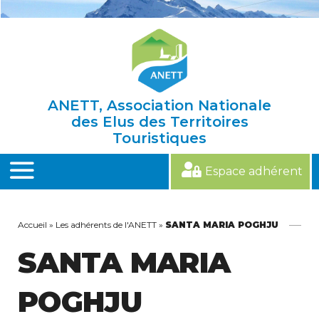
Skip
to
content
ANETT, Association Nationale
des Elus des Territoires
Touristiques
Espace adhérent
MENU
Accueil
»
Les adhérents de l'ANETT
»
SANTA MARIA POGHJU
SANTA MARIA
POGHJU