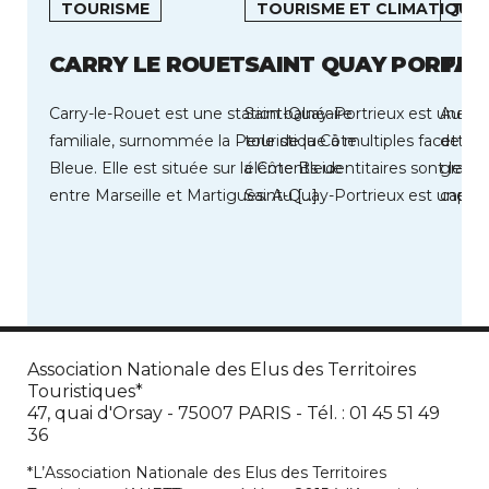
TOURISME
TOURISME ET CLIMATIQUE
TOU
CARRY LE ROUET
SAINT QUAY PORTRI
PAR
Carry-le-Rouet est une station balnéaire
Saint-Quay-Portrieux est une de
Au coe
familiale, surnommée la Perle de la Côte
touristique à multiples facettes 
de Par
Bleue. Elle est située sur la Côte Bleue
éléments identitaires sont les sui
grands
entre Marseille et Martigues. Au […]
Saint-Quay-Portrieux est une st
capaci
balnéaire située au cœur […]
Association Nationale des Elus des Territoires
Touristiques*
47, quai d'Orsay - 75007 PARIS - Tél. : 01 45 51 49
36
*L’Association Nationale des Elus des Territoires