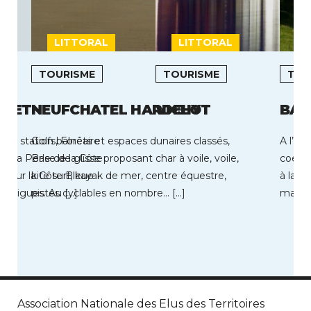
LITTORAL
LITTORAL
TOURISME
TOURISME
TOU
OUET
NEUFCHATEL HARDELOT
VICHY
BAG
une station balnéaire
Golfs, Forêts et espaces dunaires classés,
A l’ex
e la Perle de la Côte
Base de glisse proposant char à voile, voile,
coeur 
uée sur la Côte Bleue
kite surf, kayak de mer, centre équestre,
à la m
Martigues. Au […]
pistes cyclables en nombre… […]
majest
Association Nationale des Elus des Territoires