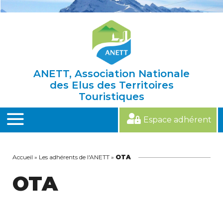
Skip
to
content
ANETT, Association Nationale
des Elus des Territoires
Touristiques
Espace adhérent
MENU
Accueil
»
Les adhérents de l'ANETT
»
OTA
OTA