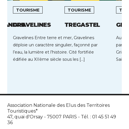
TOURISME
TOURISME
TOU
L ANDRE
GRAVELINES
TREGASTEL
GRI
Gravelines Entre terre et mer, Gravelines
Au coe
déploie un caractère singulier, façonné par
par so
l’eau, la lumière et l’histoire. Cité fortifiée
Grima
édifiée au XIIème siècle sous les […]
Saint 
Association Nationale des Elus des Territoires
Touristiques*
47, quai d'Orsay - 75007 PARIS - Tél. : 01 45 51 49
36