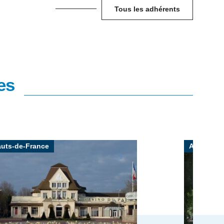
Tous les adhérents
es
uts-de-France
Auvergne