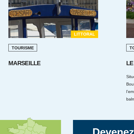
LITTORAL
TOURISME
T
MARSEILLE
LE
Situ
Bou
l’em
baln
Devene