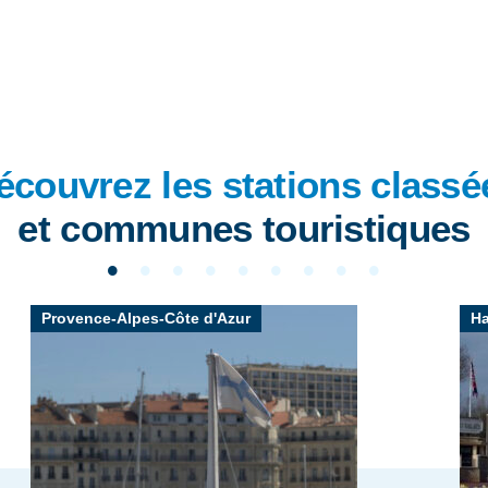
écouvrez les stations classé
et communes touristiques
Provence-Alpes-Côte d'Azur
Ha