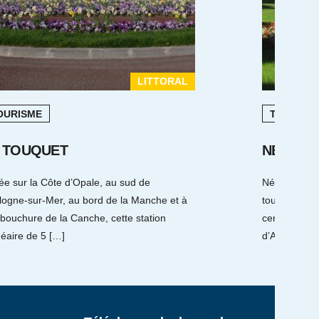
LITTORAL
OURISME
TOURISM
 TOUQUET
NERIS L
ée sur la Côte d’Opale, au sud de
Néris-les-Ba
logne-sur-Mer, au bord de la Manche et à
touristique s
bouchure de la Canche, cette station
centaine de 
éaire de 5 […]
d’Auvergne, l
z