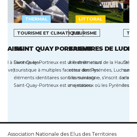
THERMAL
LITTORAL
TOURISME ET CLIMATIQUE
TOURISME
TOU
S BAINS
SAINT QUAY PORTRIEUX
BAGNERES DE LUCH
DEA
urel à Divonne-les-
Saint-Quay-Portrieux est une destination
A l’extrême sud de la Haute-Ga
Découv
enève).
touristique à multiples facettes dont les
coeur des Pyrénées, Luchon, véri
sur le
éléments identitaires sont les suivants : •
à la montagne, s’inscrit dans u
c’est 
Saint-Quay-Portrieux est une station
majestueux où les Pyrénées exe
les fo
balnéaire située au cœur […]
Association Nationale des Elus des Territoires