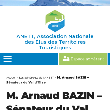
Skip
to
content
ANETT, Association Nationale
des Elus des Territoires
Touristiques
Espace adhérent
MENU
Accueil
»
Les adhérents de l'ANETT
»
M. Arnaud BAZIN –
Sénateur du Val d’Oise
M. Arnaud BAZIN –
Sénateur du Val