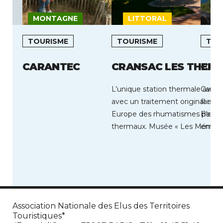
MONTAGNE
LITTORAL
I
TOURISME
TOURISME
TOU
CARANTEC
CRANSAC LES THER
CAR
L’unique station thermale avey
Carry-
avec un traitement original et 
famili
Europe des rhumatismes par de
Bleue.
thermaux. Musée « Les Mémoir
entre 
Cransac » […]
Association Nationale des Elus des Territoires
Touristiques*