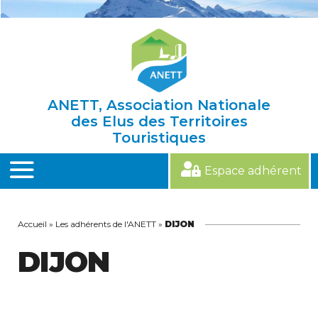
Skip
to
content
ANETT, Association Nationale
des Elus des Territoires
Touristiques
Espace adhérent
MENU
Accueil
»
Les adhérents de l'ANETT
»
DIJON
DIJON