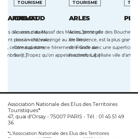
TOURISME
TOURISME
TOU
L HARDELOT
GRIMAUD
ARLES
PLE
paces dunaires classés,
Au coeur du Massif des Maures, protégée
Arles, 3ème ville des Bouches 
sant char à voile, voile,
par son château érigé au XIe siècle,
en Provence, est la plus gran
 mer, centre équestre,
Grimaud domine fièrement le Golfe de
de France avec une superficie
n nombre… […]
Saint Tropez qu’on appelait autrefois, […]
hectares. Labellisée ville d’art et
Association Nationale des Elus des Territoires
Touristiques*
47, quai d'Orsay - 75007 PARIS - Tél. : 01 45 51 49
36
*L’Association Nationale des Elus des Territoires