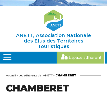
Skip
to
content
ANETT, Association Nationale
des Elus des Territoires
Touristiques
Espace adhérent
MENU
Accueil
»
Les adhérents de l'ANETT
»
CHAMBERET
CHAMBERET