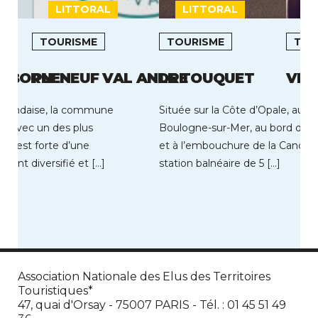
LITTORAL
LITTORAL
L
TOURISME
TOURISME
TOU
N-BORN
PLENEUF VAL ANDRE
LE TOUQUET
VIC
êt landaise, la commune
Située sur la Côte d’Opale, au s
n, avec un des plus
Boulogne-sur-Mer, au bord de 
ce, est forte d’une
et à l’embouchure de la Canche,
ent diversifié et […]
station balnéaire de 5 […]
Association Nationale des Elus des Territoires
Touristiques*
47, quai d'Orsay - 75007 PARIS - Tél. : 01 45 51 49