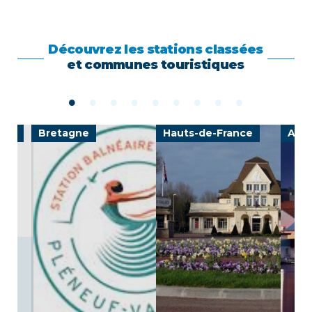
Découvrez les stations classées
et communes touristiques
ine
Bretagne
Hauts-de-France
Auv