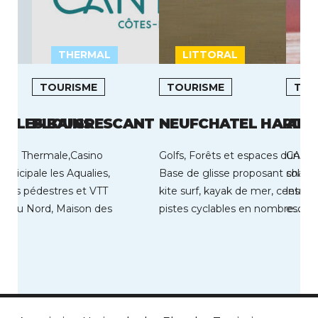
THERMAL
LITTORAL
L
TOURISME
TOURISME
TOU
N LES BAINS
PLOUGRESCANT
NEUFCHATEL HARDE
AIG
Cure Thermale,Casino
Golfs, Forêts et espaces dunaire
CAP S
municipale les Aqualies,
Base de glisse proposant char à v
soleil
nées pédestres et VTT
kite surf, kayak de mer, centre 
les vo
es du Nord, Maison des
pistes cyclables en nombre… […]
escale