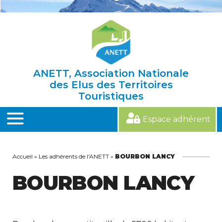
Skip
to
content
ANETT, Association Nationale
des Elus des Territoires
Touristiques
Espace adhérent
MENU
Accueil
»
Les adhérents de l'ANETT
»
BOURBON LANCY
BOURBON LANCY