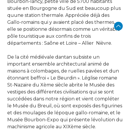
Bourbon-lancy, petite ville de 5700 habitants
située en Bourgogne du Sud est beaucoup plus
quune station thermale. Appréciée déjà des
Gallo-romains qui y avaient placé des thermes,
elle se positionne désormais comme un véritable
pôle touristique aux confins de trois
départements : Saône et Loire – Allier  Nièvre.
De la cité médiévale dantan subsiste un
important ensemble architectural animé de
maisons à colombages, de ruelles pavées et dun
étonnant beffroi « Le Beurdin ». Léglise romane
St-Nazaire du Xème siècle abrite le Musée des
vestiges des différentes civilisations qui se sont
succédées dans notre région et vient compléter
le Musée du Breuil, où sont exposés des figurines
et des moulages de lépoque gallo-romaine, et le
Musée Bourbon-Expo qui présente lévolution du
machinisme agricole au XIXème siècle.