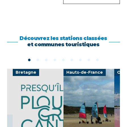
Découvrez les stations classées
et communes touristiques
Bretagne
Hauts-de-France
Occi