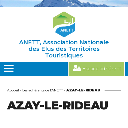
Skip
to
content
ANETT, Association Nationale
des Elus des Territoires
Touristiques
Espace adhérent
MENU
Accueil
»
Les adhérents de l'ANETT
»
AZAY-LE-RIDEAU
AZAY-LE-RIDEAU