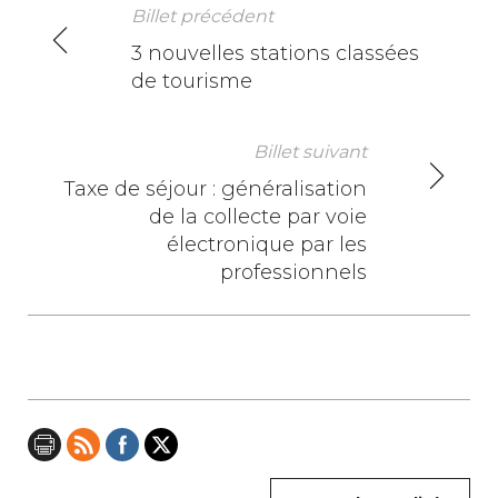
Billet précédent
N
3 nouvelles stations classées
de tourisme
a
v
Billet suivant
i
Taxe de séjour : généralisation
de la collecte par voie
g
électronique par les
a
professionnels
t
i
o
n