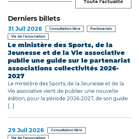
d
Toute l'actualité
e
Derniers billets
l
31
Juil 2026
Consultation libre
Partenariats
’
Vie de l’association
Le ministère des Sports, de la
a
Jeunesse et de la Vie associative
r
publie une guide sur le partenariat
associations collectivités 2026-
t
2027
i
Le ministère des Sports, de la Jeunesse et de la
Vie associative vient de publier une nouvelle
c
édition, pour la période 2026-2027, de son guide
[…]
l
e
29
Juil 2026
Consultation libre
Vie de l’association