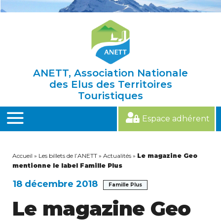
Skip
to
content
ANETT, Association Nationale
des Elus des Territoires
Touristiques
Espace adhérent
MENU
Accueil
»
Les billets de l’ANETT
»
Actualités
»
Le magazine Geo
mentionne le label Famille Plus
18 décembre 2018
Famille Plus
Le magazine Geo