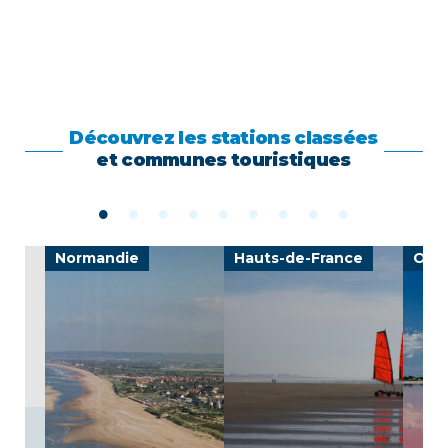
Découvrez les stations classées
et communes touristiques
Normandie
Hauts-de-France
Occi