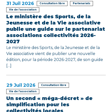
31
Juil 2026
l
Consultation libre
Partenariats
Vie de l’association
’
Le ministère des Sports, de la
Jeunesse et de la Vie associative
a
publie une guide sur le partenariat
r
associations collectivités 2026-
2027
t
Le ministère des Sports, de la Jeunesse et de la
i
Vie associative vient de publier une nouvelle
édition, pour la période 2026-2027, de son guide
c
[…]
l
e
29
Juil 2026
Consultation libre
Vie de l’association
Un second « méga-décret » de
simplification pour les
collectivités locales