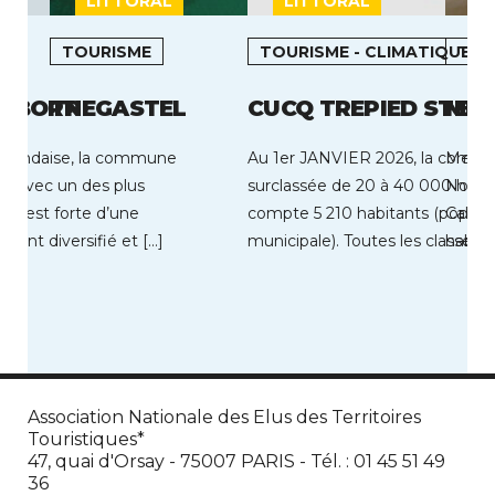
LITTORAL
LITTORAL
L
TOURISME
TOURISME - CLIMATIQUE
TOU
N-BORN
TREGASTEL
CUCQ TREPIED STEL
MER
êt landaise, la commune
Au 1er JANVIER 2026, la comm
Mervil
n, avec un des plus
surclassée de 20 à 40 000 habi
Norma
ce, est forte d’une
compte 5 210 habitants (popula
Calvad
ent diversifié et […]
municipale). Toutes les classes 
habita
représentées […]
Cette 
Association Nationale des Elus des Territoires
Touristiques*
47, quai d'Orsay - 75007 PARIS - Tél. : 01 45 51 49
36