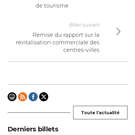
de tourisme
a
v
Billet suivant
i
Remise du rapport sur la
revitalisation commerciale des
g
centres-villes
a
t
i
o
n
Toute l'actualité
d
e
Derniers billets