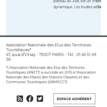
plateau du Jura, est un chef-lie
Le La
dynamique. Les fouilles archéol
Dauphi
ont permis […]
Association Nationale des Elus des Territoires
Touristiques*
47, quai d'Orsay - 75007 PARIS - Tél. : 01 45 51 49
36
*L’Association Nationale des Elus des Territoires
Touristiques (ANETT) a succédé en 2015 à l’Association
Nationale des Maires des Stations Classées et des
Communes Touristiques (ANMSCCT).
ESPACE ADHÉRENT