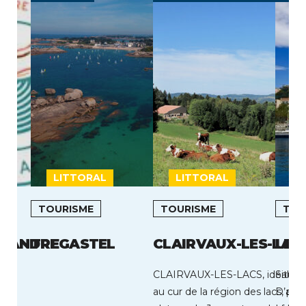
LITTORAL
LITTORAL
I
TOURISME
TOURISME
TOU
L ANDRE
TREGASTEL
CLAIRVAUX-LES-LAC
LE 
CLAIRVAUX-LES-LACS, idéaleme
Situé 
au cur de la région des lacs, pre
D’azur