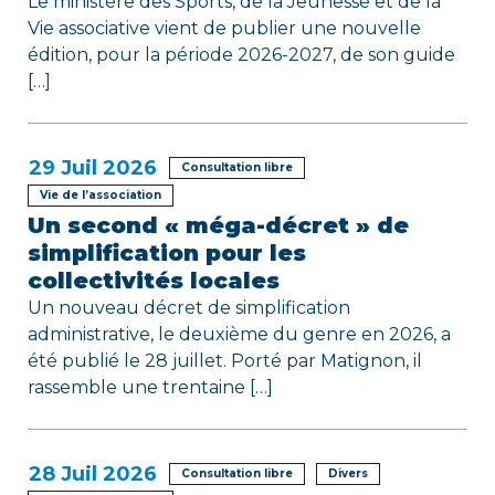
Le ministère des Sports, de la Jeunesse et de la
i
Vie associative vient de publier une nouvelle
édition, pour la période 2026-2027, de son guide
c
[…]
l
e
29
Juil 2026
Consultation libre
Vie de l’association
Un second « méga-décret » de
simplification pour les
collectivités locales
Un nouveau décret de simplification
administrative, le deuxième du genre en 2026, a
été publié le 28 juillet. Porté par Matignon, il
rassemble une trentaine […]
28
Juil 2026
Consultation libre
Divers