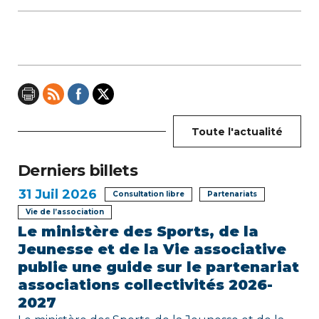
a
t
i
o
n
Toute l'actualité
d
e
Derniers billets
31
Juil 2026
l
Consultation libre
Partenariats
Vie de l’association
’
Le ministère des Sports, de la
Jeunesse et de la Vie associative
a
publie une guide sur le partenariat
r
associations collectivités 2026-
2027
t