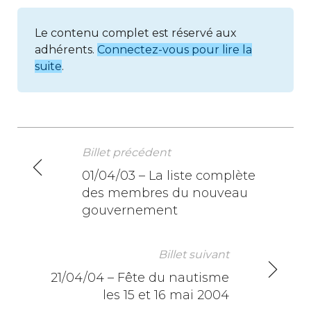
Le contenu complet est réservé aux
adhérents.
Connectez-vous pour lire la
suite
.
Billet précédent
N
01/04/03 – La liste complète
des membres du nouveau
a
gouvernement
v
i
Billet suivant
21/04/04 – Fête du nautisme
g
les 15 et 16 mai 2004