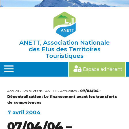
Skip
to
content
ANETT, Association Nationale
des Elus des Territoires
Touristiques
Espace adhérent
MENU
Accueil
»
Les billets de l’ANETT
»
Actualités
»
07/04/04 –
Décentralisation: Le financement avant les transferts
de compétences
7 avril 2004
07/04/04 –