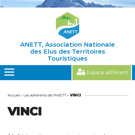
Skip
to
content
ANETT, Association Nationale
des Elus des Territoires
Touristiques
Espace adhérent
MENU
Accueil
»
Les adhérents de l'ANETT
»
VINCI
VINCI