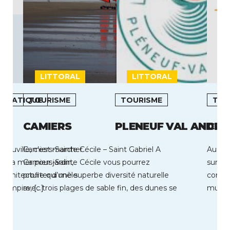
LITTORAL
LITTORAL
L
LIMATIQUE
TOURISME
TOURISME
TOU
CAMIERS
PLENEUF VAL ANDRE
CUC
Deauville, c’est marcher
Camiers-Sainte Cécile – Saint Gabriel A
Au 1e
ec la mer pour jardin,
Camiers-Sainte Cécile vous pourrez
surcla
 architecture qui mêle
profiter d’une superbe diversité naturelle
compte
d Empire, […]
avec trois plages de sable fin, des dunes se
munici
déroulant […]
représ