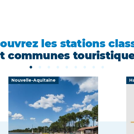
ouvrez les stations clas
t communes touristiqu
Nouvelle-Aquitaine
H