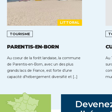
LITTORAL
TOURISME
T
PARENTIS-EN-BORN
CU
Au coeur de la forêt landaise, la commune
Au 
de Parentis-en-Born, avec un des plus
sur
grands lacs de France, est forte d’une
com
capacité d’hébergement diversifié et […]
mun
rep
Devene