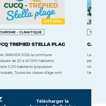
LITTORAL
OURISME - CLIMATIQUE
TOURIS
CQ TREPIED STELLA PLAGE
CAVALA
1er JANVIER 2026, la commune
La baie de 
classée de 20 à 40 000 habitants
plages de s
pte 5 210 habitants (population
cirque de c
icipale). Toutes les classes d’âge sont
l’année d’u
résentées […]
z
Télécharger la