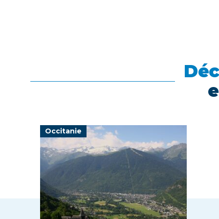
Déc
e
Occitanie