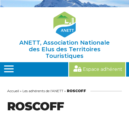
Skip
to
content
ANETT, Association Nationale
des Elus des Territoires
Touristiques
Espace adhérent
MENU
Accueil
»
Les adhérents de l'ANETT
»
ROSCOFF
ROSCOFF