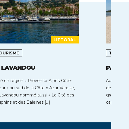
LITTORAL
OURISME
TOURIS
E LAVANDOU
PARENT
ué en région « Provence-Alpes-Côte-
Au coeur de
zur » au sud de la Côte d’Azur Varoise,
de Parentis
Lavandou nommé aussi « La Cité des
grands lacs
phins et des Baleines […]
capacité d’