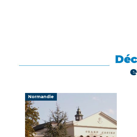
Déc
e
Normandie