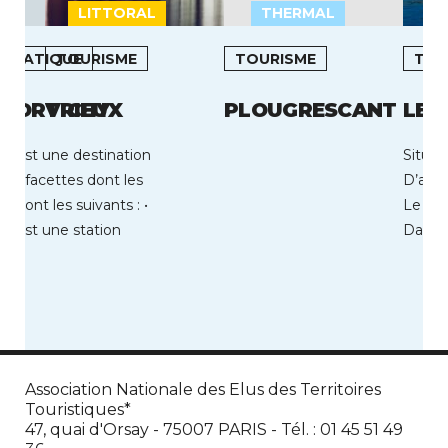
LITTORAL
THERMAL
L
LIMATIQUE
TOURISME
TOURISME
TOU
 PORTRIEUX
VICHY
PLOUGRESCANT
LE 
ux est une destination
Situé 
ples facettes dont les
D’azur
s sont les suivants : •
Le La
ux est une station
Dauphi
 cœur […]
Association Nationale des Elus des Territoires
Touristiques*
47, quai d'Orsay - 75007 PARIS - Tél. : 01 45 51 49