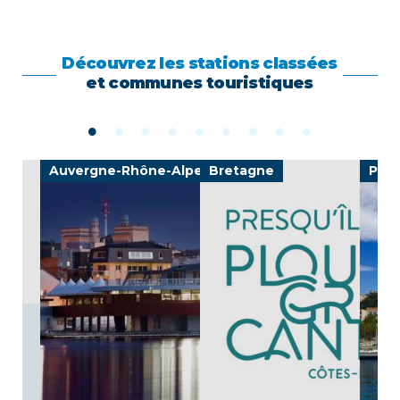
Découvrez les stations classées
et communes touristiques
Auvergne-Rhône-Alpes
Bretagne
Prov