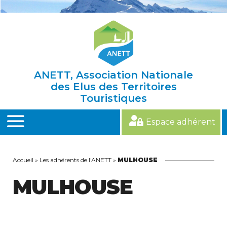
Skip
to
content
ANETT, Association Nationale
des Elus des Territoires
Touristiques
Espace adhérent
MENU
Accueil
»
Les adhérents de l'ANETT
»
MULHOUSE
MULHOUSE