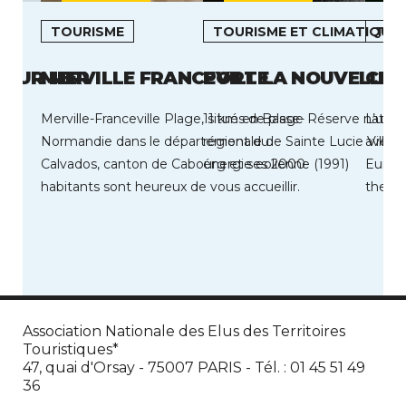
TOURISME
TOURISME ET CLIMATIQUE
TOU
 SUR MER
MERVILLE FRANCEVILLE
PORT LA NOUVELLE
CRA
Merville-Franceville Plage, situé en Basse-
11 kms de plage Réserve naturel
L’uniq
Normandie dans le département du
régionale de Sainte Lucie Ville 
avec u
Calvados, canton de Cabourg et ses 2000
énergie eolienne (1991)
Europ
habitants sont heureux de vous accueillir.
therm
Cette station est […]
Cransa
Association Nationale des Elus des Territoires
Touristiques*
47, quai d'Orsay - 75007 PARIS - Tél. : 01 45 51 49
36