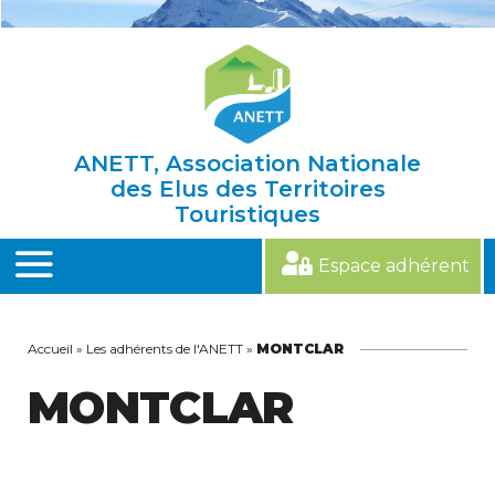
Skip
to
content
ANETT, Association Nationale
des Elus des Territoires
Touristiques
Espace adhérent
MENU
Accueil
»
Les adhérents de l'ANETT
»
MONTCLAR
MONTCLAR