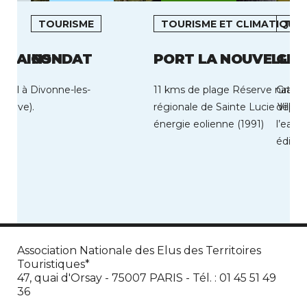
TOURISME
TOURISME ET CLIMATIQUE
TOU
S BAINS
CONDAT
PORT LA NOUVELLE
GRA
urel à Divonne-les-
11 kms de plage Réserve naturel
Gravel
enève).
régionale de Sainte Lucie Ville 
déploi
énergie eolienne (1991)
l’eau, 
édifié
Association Nationale des Elus des Territoires
Touristiques*
47, quai d'Orsay - 75007 PARIS - Tél. : 01 45 51 49
36