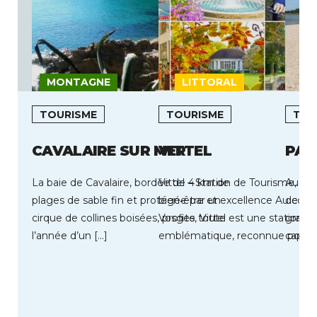
MONTAGNE
LITTORAL
TOURISME
TOURISME
TOU
CAVALAIRE SUR MER
VITTEL
PAR
La baie de Cavalaire, bordée de 4 km de
Vittel – Station de Tourisme, nat
Au coe
plages de sable fin et protégée par un
bien‑être et excellence Au cœu
de Par
cirque de collines boisées, profite toute
Vosges, Vittel est une station to
grands
l’année d’un […]
emblématique, reconnue pour la
capaci
de son […]