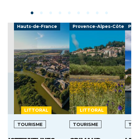
Hauts-de-France
Provence-Alpes-Côte d'Azu
Prov
LITTORAL
LITTORAL
L
TOURISME
TOURISME
TOU