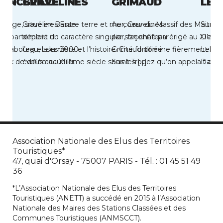
RANCEVILLE
GRAVELINES
GRIMAUD
LE 
e Plage, situé en Basse-
Gravelines Entre terre et mer, Gravelines
Au coeur du Massif des Maures,
Situé 
 département du
déploie un caractère singulier, façonné par
par son château érigé au XIe siè
D’azur
de Cabourg et ses 2000
l’eau, la lumière et l’histoire. Cité fortifiée
Grimaud domine fièrement le G
Le La
eux de vous accueillir.
édifiée au XIIème siècle sous les […]
Saint Tropez qu’on appelait autre
Dauphi
…]
Association Nationale des Elus des Territoires
Touristiques*
47, quai d'Orsay - 75007 PARIS - Tél. : 01 45 51 49
36
*L’Association Nationale des Elus des Territoires
Touristiques (ANETT) a succédé en 2015 à l’Association
Nationale des Maires des Stations Classées et des
Communes Touristiques (ANMSCCT).