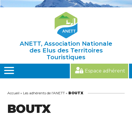
Skip
to
content
ANETT, Association Nationale
des Elus des Territoires
Touristiques
Espace adhérent
MENU
Accueil
»
Les adhérents de l'ANETT
»
BOUTX
BOUTX