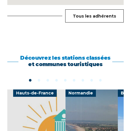
Tous les adhérents
Découvrez les stations classées
et communes touristiques
Hauts-de-France
Normandie
Bou