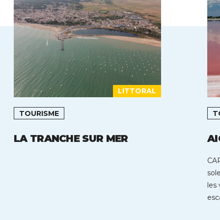
LITTORAL
TOURISME
T
LA TRANCHE SUR MER
A
CAP
sol
les 
esc