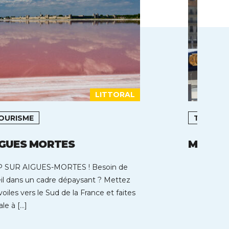
LITTORAL
OURISME
TOURIS
IGUES MORTES
MARSEI
 SUR AIGUES-MORTES ! Besoin de
eil dans un cadre dépaysant ? Mettez
voiles vers le Sud de la France et faites
ale à […]