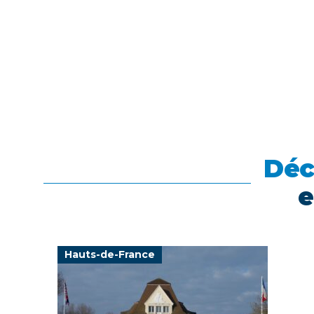
Déc
e
Hauts-de-France