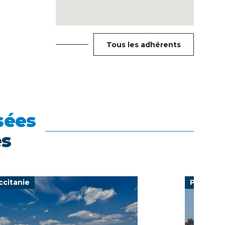
Tous les adhérents
sées
es
ccitanie
Provence