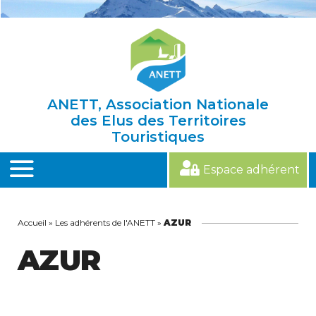
Skip
to
content
ANETT, Association Nationale
des Elus des Territoires
Touristiques
Espace adhérent
MENU
Accueil
»
Les adhérents de l'ANETT
»
AZUR
AZUR