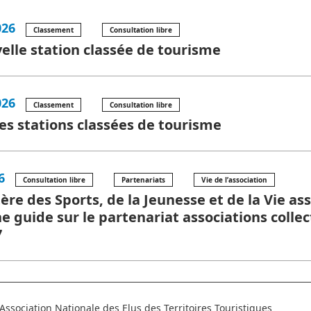
026
Classement
Consultation libre
elle station classée de tourisme
026
Classement
Consultation libre
es stations classées de tourisme
6
Consultation libre
Partenariats
Vie de l’association
ère des Sports, de la Jeunesse et de la Vie as
e guide sur le partenariat associations collec
7
Association Nationale des Elus des Territoires Touristiques