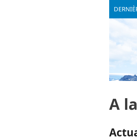
DERNIÈR
A l
Actua