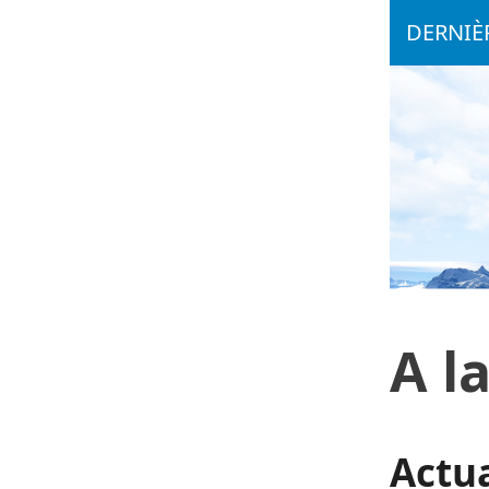
DERNIÈR
A l
Actua