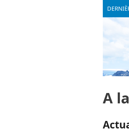
DERNIÈR
A l
Actua