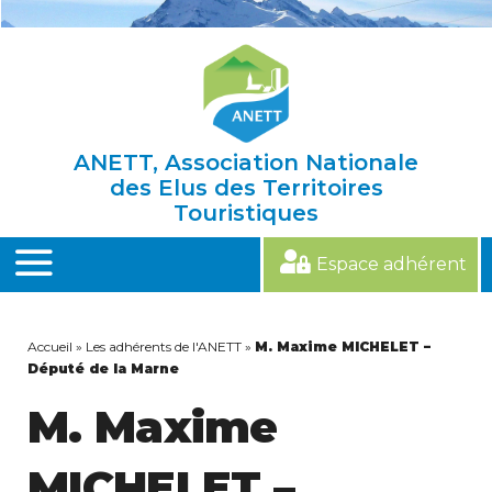
Skip
to
content
ANETT, Association Nationale
des Elus des Territoires
Touristiques
Espace adhérent
MENU
Accueil
»
Les adhérents de l'ANETT
»
M. Maxime MICHELET –
Député de la Marne
M. Maxime
MICHELET –