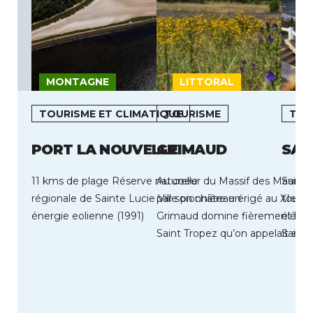
MONTAGNE
LITTORAL
L
TOURISME ET CLIMATIQUE
TOURISME
TOU
PORT LA NOUVELLE
GRIMAUD
SAI
11 kms de plage Réserve naturelle
Au coeur du Massif des Maures,
Saint-
régionale de Sainte Lucie Ville pionnière en
par son château érigé au XIe siè
touris
énergie eolienne (1991)
Grimaud domine fièrement le G
élémen
Saint Tropez qu’on appelait autre
Saint-
balnéa