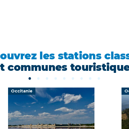
ouvrez les stations clas
t communes touristiqu
Occitanie
O