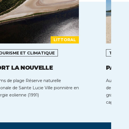
LITTORAL
OURISME ET CLIMATIQUE
TOURIS
ORT LA NOUVELLE
PARENT
kms de plage Réserve naturelle
Au coeur de
ionale de Sainte Lucie Ville pionnière en
de Parentis
rgie eolienne (1991)
grands lacs
capacité d’