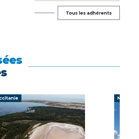
Tous les adhérents
sées
es
ccitanie
Nouvelle